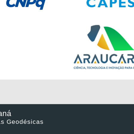
aná
ias Geodésicas