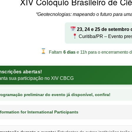
XIV Colóquio Brasileiro de C
“Geotecnologias: mapeando o futuro para uma
23, 24 e 25 de setembro 
Curitiba/PR – Evento pre
Faltam
6 dias
e 11h para o encerramento d
nscrições abertas!
anta sua participação no XIV CBCG
ogramação preliminar do evento já disponível, confira!
formation for International Participants
imentação durante o evento:
Estudantes de outras instituições terão