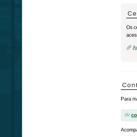
Ce
Os c
aces
A
Con
Para ma
co
Acompa