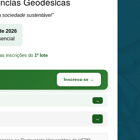
iências Geodésicas
 sociedade sustentável”
de 2026
sencial
as inscrições do
1º lote
Inscreva-se →
→
→
 acesso ao Restaurante Universitário da UFPR