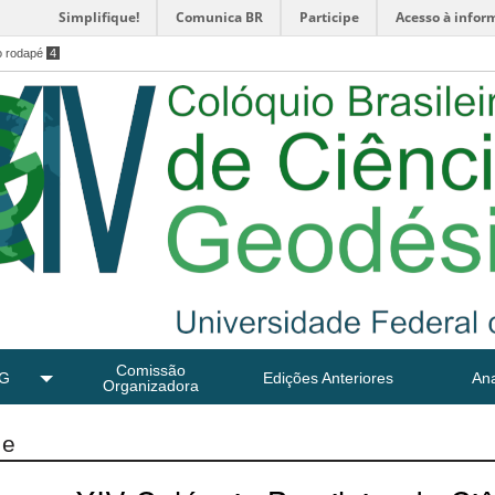
Simplifique!
Comunica BR
Participe
Acesso à infor
o rodapé
4
Comissão
CG
Edições Anteriores
Ana
Organizadora
me