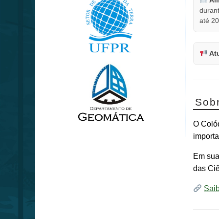
durant
até 20
At
Sob
O Coló
importa
Em sua 
das Ci
Sai