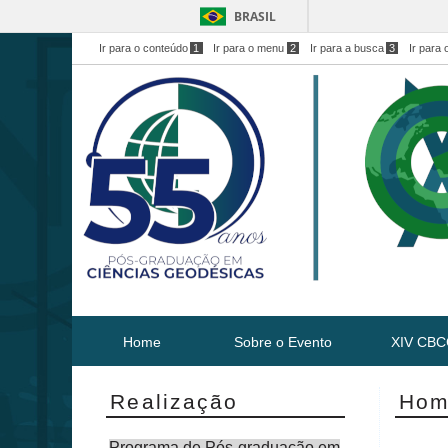
BRASIL
Ir para o conteúdo
1
Ir para o menu
2
Ir para a busca
3
Ir para 
Home
Sobre o Evento
XIV CB
Realização
Ho
Programa de Pós-graduação em